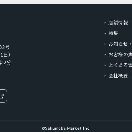
ラベンダーブルー
ライトカッパー
ローズゴールド
スカイブルー
店舗情報
特集
グラファイト
スペースグレイ
お知らせ
02号
シルバー
レッド
お客様の
1月1日）
イエロー
オレンジ
歩2分
よくある
ブラウン
パープル
会社概要
価格
MicroSIM
標準SIM
円
〜
©Sakumoba Market Inc.