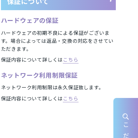
保証について
ハードウェアの保証
ートフォン
UQ/スマートフォン
ハードウェアの初期不良による保証がございま
イル)/スマートフォン
す。場合によっては返品・交換の対応をさせてい
ただきます。
保証内容について詳しくは
こちら
A2402
iPhone12 mini A2398
ネットワーク利用制限保証
eXS Max A2102
ネットワーク利用制限は永久保証致します。
iPhone7 Plus A1785
保証内容について詳しくは
こちら
 Pixel 4
HUAWEI nova