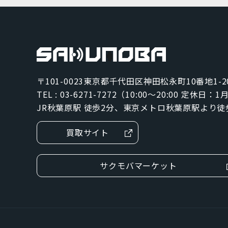
グレー
ジェットブラック
パシフィックブルー
〒101-0023
東京都千代田区神田松永町10番地1-2
ブラック
TEL : 03-6271-7272（10:00～20:00 定休日：
ブルー
JR秋葉原駅 徒歩2分、東京メトロ秋葉原駅より徒
グリーン
買取サイト
SIMカードサイズ
サクモバマーケット
Dual SIM
eSIM
NanoSIM