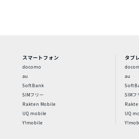
Dynabook
パナソニック
Rakuten
ZTE
Google
容量
スマートフォン
タブ
128GB
16GB
1TB
2
docomo
doco
4GB
512GB
64GB
8
au
au
SoftBank
SoftB
商品カラー
SIMフリー
SIM
Rakten Mobile
Rakte
パールホワイト
UQ mobile
UQ mo
ウルトラマリン
Y!mobile
Y!mob
コーラルパープル