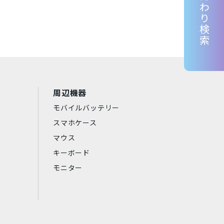
こだわり検索
Lenovo
京セラ
東芝
RP
Samsung
Apple
周辺機器
Aランク
中古Bランク
モバイルバッテリー
スマホケース
マウス
キーボード
モニター
アークティックグレー
ダークグリーン
シエラブルー