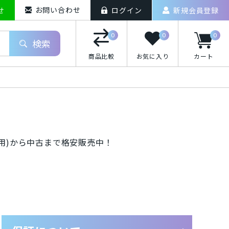
お問い合わせ
せ
ログイン
新規会員登録
0
0
0
検索
商品比較
お気に入り
カート
iPhoneXS Max
(未使用)から中古まで格安販売中！
o(ドコモ)/スマートフォン
uten Mobile/スマートフォン