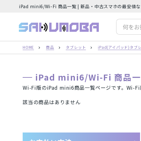
iPad mini6/Wi-Fi 商品一覧 | 新品・中古スマホの最
サクモバプラス
人気の検索ワード
iP
HOME
商品
タブレット
iPad(アイパッド)タブ
フリーワード
iPad mini6/Wi-Fi 商品
Wi-Fi版のiPad mini6商品一覧ページです。W
該当の商品はありません
カテゴリー
ご利用ガイド
スマートフォン（本体）
iPh
Android(アンドロイド) スマート