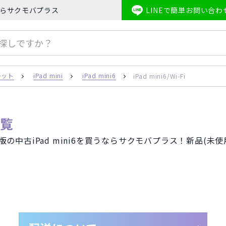
安値ならサクモバプラス
LINEで簡単お問い合わ
honeSE2
Apple Watch
iPhone8
iPhoneX
iPhoneXS
レット
iPad mini
iPad mini6
iPad mini6/Wi-Fi
一覧
i-Fi版の中古iPad mini6を買うならサクモバプラス！新品
キャリア
one(アイフォン)スマートフォン
au/スマートフォン
docom
フォン
AirPods
Mineo/スマートフォン
Rak