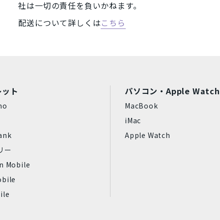
社は一切の責任を負いかねます。
Wiko
任天堂
MAYA SYSTEM
Motorola
HTC
Blackview
配送について詳しくは
こちら
富士通
SONY
ASUS
HUAWEI
OPPO
XIAOMI
SHA
状態ランク
レット
パソコン・Apple Watch
56GB
2TB
32GB
完全新品
新品同様
中古
mo
MacBook
GB
中古Cランク
ジャンク品
iMac
ank
Apple Watch
フリー
n Mobile
プラチナ
スペースブラック
bile
Aloe
ティール
ile
ミッドナイト
スターライト