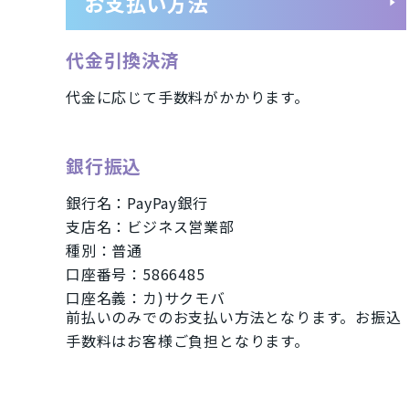
お支払い方法
タブレット
パソコン
Mac
代金引換決済
Apple Watch「アップルウオッチ
代金に応じて手数料がかかります。
商品シリーズ・ブラ
銀行振込
iPhone(アイフォン)スマートフォン
銀行名：PayPay銀行
支店名：ビジネス営業部
iPhoneSE2 A2296
iPhone11 
種別：普通
iPhoneXS A2098
iPhoneXR A
口座番号：5866485
口座名義：カ)サクモバ
iPhone7 A1779
Xperia Ace
前払いのみでのお支払い方法となります。お振込
手数料はお客様ご負担となります。
iMac
Mac
メーカー