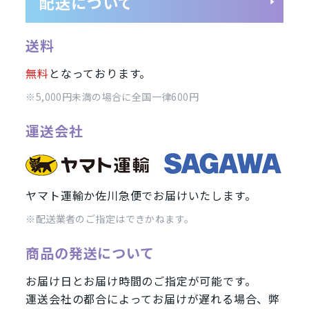
配送について
SIMフリー/スマートフォン
送料
」
周辺機器
SoftBank(ソフトバンク)/スマ
無料
となっております。
wifi版
Ymobile(ワイモバ
※5,000円未満の場合に全国一律600円
ンド
運送会社
iPhone12 Pro Max A2410
iPhone12 Pro A2406
iPhone12 
Pro Max A2218
iPhone11 Pro A2215
iPhone11 A2221
iPhon
ヤマト運輸か佐川急便でお届けいたします。
2106
iPhoneX A1902
iPhone8 Plus A1898
iPhone8 A1906
※配送業者のご指定はできかねます。
Galaxy S21 5G
Galaxy A41
Galaxy S10
arrows
Google
商品の発送について
お届け日とお届け時間のご指定が可能です。
運送会社の都合によってお届けが遅れる場合、弊