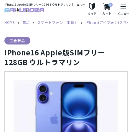
iPhone16 Apple版SIMフリー 128GB ウルトラマリン | 中古スマートフォン格安販売のサクモバプラス
0
人気の検索ワード
サクモバプラス
ガイド
カート
メニュー
iPhoneSE2
Apple Watch
iPhone8
iPhoneX
HOME
商品
スマートフォン（本体）
iPhone(アイフォン)スマ
iPhoneXS
iPhoneXS Max
完全新品
iPhone16 Apple版SIMフリー
フリーワード
128GB ウルトラマリン
カテゴリー
スマートフォン（本体）
iPhone(アイフォン)スマートフォン
キャリア
Android(アンドロイド) スマートフォン
AirPods
au/スマートフォン
docomo(ドコモ)/スマートフォン
商品シリーズ・ブランド
タブレット
パソコン
Mac
Mineo/スマートフォン
Rakuten Mobile/スマートフォン
iPhone(アイフォン)スマートフォン
iPhone12 Pro Max A2410
メーカー