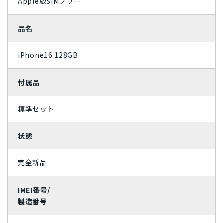
Apple版SIMフリー
ライトカッパー
ミッドナイトグリーン
品名
ジェットブラック
ローズゴールド
iPhone16 128GB
スカイブルー
コーラル
付属品
パシフィックブルー
グラファイト
スペースグレイ
ホワイト
標準セット
ブラック
シルバー
状態
レッド
ゴールド
完全新品
ブルー
イエロー
IMEI番号/
オレンジ
ピンク
製造番号
グリーン
ブラウン