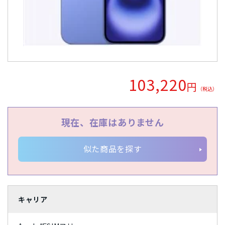
Apple Watch「アップルウオッチ」
周辺機器
SIMフリー/スマートフォン
iPhone12 Pro A2406
iPhone12 A2402
Dynabook
パナソニック
Wiko
任天堂
容量
SoftBank(ソフトバンク)/スマートフォン
UQ/スマートフォン
iPhone12 mini A2398
iPhoneSE2 A2296
MAYA SYSTEM
Motorola
HTC
Blackview
Lenovo
128GB
16GB
1TB
256GB
2TB
32GB
状態ランク
wifi版
Ymobile(ワイモバイル)/スマートフォン
iPhone11 Pro Max A2218
iPhone11 Pro A2215
京セラ
東芝
Rakuten
ZTE
Google
富士通
4GB
512GB
64GB
8GB
完全新品
新品同様
中古Aランク
中古Bランク
商品カラー
iPhone11 A2221
iPhoneXS Max A2102
iPhoneXS A2098
SONY
ASUS
HUAWEI
OPPO
XIAOMI
SHARP
103,220
中古Cランク
ジャンク品
円
パールホワイト
プラチナ
SIMカードサイズ
（税込）
iPhoneXR A2106
iPhoneX A1902
iPhone8 Plus A1898
Samsung
Apple
Dual SIM
eSIM
NanoSIM
MicroSIM
標準SIM
スペースブラック
アークティックグレー
価格
iPhone8 A1906
iPhone7 Plus A1785
iPhone7 A1779
現在、在庫はありません
ウルトラマリン
Aloe
Xperia Ace
Galaxy S21 5G
Galaxy A41
Galaxy S10
似た商品を探す
〜
arrows
Google Pixel 4
HUAWEI nova
iMac
Mac
円
円
ティール
ダークグリーン
コーラルパープル
ミッドナイト
スターライト
シエラブルー
キャリア
グレー
ラベンダーブルー