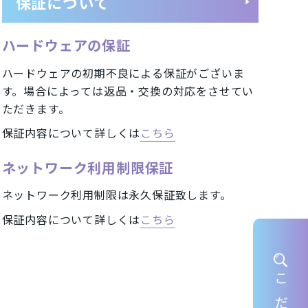
保証について
ハードウェアの保証
ートフォン
UQ/スマートフォン
ハードウェアの初期不良による保証がございま
イル)/スマートフォン
す。場合によっては返品・交換の対応をさせてい
ただきます。
保証内容について詳しくは
こちら
A2402
iPhone12 mini A2398
ネットワーク利用制限保証
eXS Max A2102
ネットワーク利用制限は永久保証致します。
iPhone7 Plus A1785
保証内容について詳しくは
こちら
 Pixel 4
HUAWEI nova