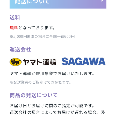
配送について
SIMフリー/スマートフォン
送料
」
周辺機器
SoftBank(ソフトバンク)/スマ
無料
となっております。
wifi版
Ymobile(ワイモバ
※5,000円未満の場合に全国一律600円
ンド
運送会社
iPhone12 Pro Max A2410
iPhone12 Pro A2406
iPhone12 
Pro Max A2218
iPhone11 Pro A2215
iPhone11 A2221
iPhon
ヤマト運輸か佐川急便でお届けいたします。
2106
iPhoneX A1902
iPhone8 Plus A1898
iPhone8 A1906
※配送業者のご指定はできかねます。
Galaxy S21 5G
Galaxy A41
Galaxy S10
arrows
Google
商品の発送について
お届け日とお届け時間のご指定が可能です。
運送会社の都合によってお届けが遅れる場合、弊