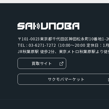
グレー
ジェットブラック
パシフィックブルー
〒101-0023
東京都千代田区神田松永町10番地1-2
ブラック
TEL : 03-6271-7272（10:00～20:00 定休日：
ブルー
JR秋葉原駅 徒歩2分、東京メトロ秋葉原駅より徒
グリーン
買取サイト
SIMカードサイズ
サクモバマーケット
Dual SIM
eSIM
NanoSIM