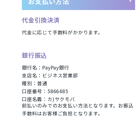
お支払い方法
タブレット
パソコン
Mac
代金引換決済
Apple Watch「アップルウオッチ
代金に応じて手数料がかかります。
商品シリーズ・ブラ
銀行振込
iPhone(アイフォン)スマートフォン
銀行名：PayPay銀行
支店名：ビジネス営業部
iPhoneSE2 A2296
iPhone11 
種別：普通
iPhoneXS A2098
iPhoneXR A
口座番号：5866485
口座名義：カ)サクモバ
iPhone7 A1779
Xperia Ace
前払いのみでのお支払い方法となります。お振込
手数料はお客様ご負担となります。
iMac
Mac
メーカー