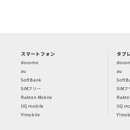
Dynabook
パナソニック
Rakuten
ZTE
Google
容量
スマートフォン
タブ
128GB
16GB
1TB
2
docomo
doco
4GB
512GB
64GB
8
au
au
SoftBank
SoftB
商品カラー
SIMフリー
SIM
Rakten Mobile
Rakte
パールホワイト
UQ mobile
UQ mo
ウルトラマリン
Y!mobile
Y!mob
コーラルパープル