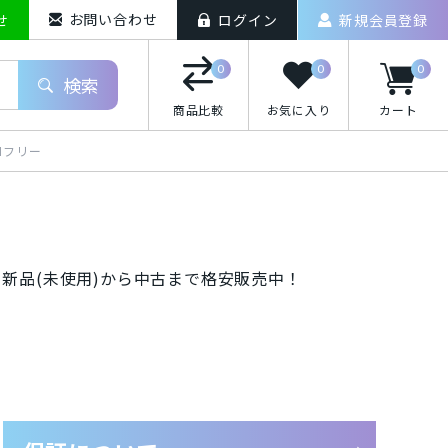
お問い合わせ
せ
ログイン
新規会員登録
0
0
0
検索
商品比較
お気に入り
カート
iPhoneXS Max
SIMフリー
ラス！新品(未使用)から中古まで格安販売中！
o(ドコモ)/スマートフォン
uten Mobile/スマートフォン