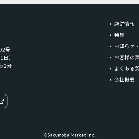
ラベンダーブルー
ライトカッパー
ローズゴールド
スカイブルー
店舗情報
特集
グラファイト
スペースグレイ
お知らせ
02号
シルバー
レッド
お客様の
1月1日）
イエロー
オレンジ
歩2分
よくある
ブラウン
パープル
会社概要
価格
MicroSIM
標準SIM
円
〜
©Sakumoba Market Inc.