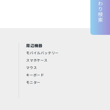
こだわり検索
Lenovo
京セラ
東芝
RP
Samsung
Apple
周辺機器
Aランク
中古Bランク
モバイルバッテリー
スマホケース
マウス
キーボード
モニター
アークティックグレー
ダークグリーン
シエラブルー