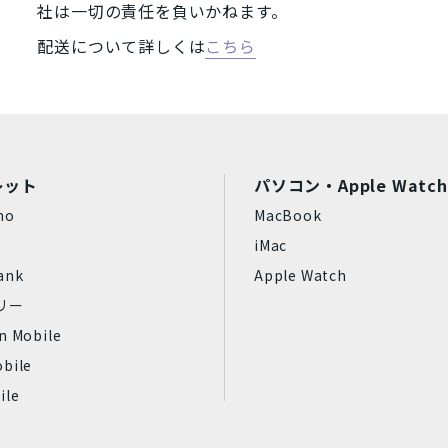
社は一切の責任を負いかねます。
Wiko
任天堂
MAYA SYSTEM
Motorola
HTC
Blackview
配送について詳しくは
こちら
富士通
SONY
ASUS
HUAWEI
OPPO
XIAOMI
SHA
状態ランク
レット
パソコン・Apple Watch
56GB
2TB
32GB
完全新品
新品同様
中古
mo
MacBook
GB
中古Cランク
ジャンク品
iMac
ank
Apple Watch
フリー
n Mobile
プラチナ
スペースブラック
bile
Aloe
ティール
ile
ミッドナイト
スターライト