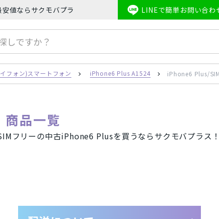
マホの最安値ならサクモバプラス
LINEで簡単お問い合わ
honeSE2
Apple Watch
iPhone8
iPhoneX
iPhoneXS
e(アイフォン)スマートフォン
iPhone6 Plus A1524
iPhone6 Plus/
リー 商品一覧
す。SIMフリーの中古iPhone6 Plusを買うならサクモバプ
キャリア
one(アイフォン)スマートフォン
au/スマートフォン
docom
フォン
AirPods
Mineo/スマートフォン
Rak