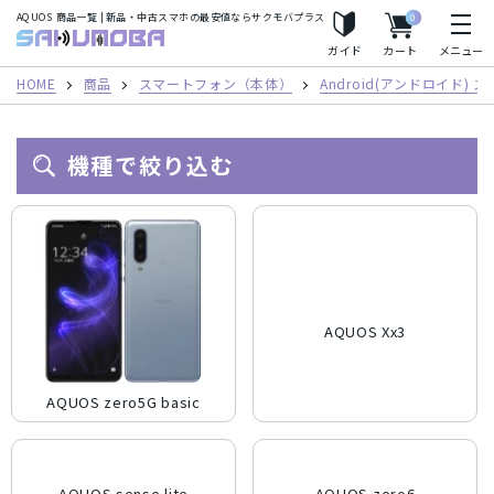
AQUOS 商品一覧 | 新品・中古スマホの最安値ならサクモバプラス
0
人気の検索ワード
サクモバプラス
ガイド
カート
メニュー
iPhoneSE2
Apple Watch
iPhone8
iPhoneX
HOME
商品
スマートフォン（本体）
Android(アンドロイド)
iPhoneXS
iPhoneXS Max
機種で絞り込む
フリーワード
カテゴリー
AQUOS Xx3
スマートフォン（本体）
iPhone(アイフォン)スマートフォン
キャリア
AQUOS zero5G basic
Android(アンドロイド) スマートフォン
AirPods
au/スマートフォン
docomo(ドコモ)/スマートフォン
商品シリーズ・ブランド
タブレット
パソコン
Mac
Mineo/スマートフォン
Rakuten Mobile/スマートフォン
iPhone(アイフォン)スマートフォン
iPhone12 Pro Max A2410
メーカー
AQUOS sense lite
AQUOS zero6