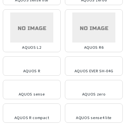
Apple Watch「アップルウオッチ」
周辺機器
SIMフリー/スマートフォン
iPhone12 Pro A2406
iPhone12 A2402
Dynabook
パナソニック
Wiko
任天堂
容量
SoftBank(ソフトバンク)/スマートフォン
UQ/スマートフォン
iPhone12 mini A2398
iPhoneSE2 A2296
MAYA SYSTEM
Motorola
HTC
Blackview
Lenovo
128GB
16GB
1TB
256GB
2TB
32GB
状態ランク
wifi版
Ymobile(ワイモバイル)/スマートフォン
iPhone11 Pro Max A2218
iPhone11 Pro A2215
京セラ
東芝
Rakuten
ZTE
Google
富士通
4GB
512GB
64GB
8GB
完全新品
新品同様
中古Aランク
中古Bランク
商品カラー
iPhone11 A2221
iPhoneXS Max A2102
iPhoneXS A2098
SONY
ASUS
HUAWEI
OPPO
XIAOMI
SHARP
中古Cランク
ジャンク品
AQUOS L2
AQUOS R6
パールホワイト
プラチナ
SIMカードサイズ
iPhoneXR A2106
iPhoneX A1902
iPhone8 Plus A1898
Samsung
Apple
Dual SIM
eSIM
NanoSIM
MicroSIM
標準SIM
スペースブラック
アークティックグレー
価格
iPhone8 A1906
iPhone7 Plus A1785
iPhone7 A1779
AQUOS R
AQUOS EVER SH-04G
ウルトラマリン
Aloe
Xperia Ace
Galaxy S21 5G
Galaxy A41
Galaxy S10
〜
arrows
Google Pixel 4
HUAWEI nova
iMac
Mac
円
円
ティール
ダークグリーン
AQUOS sense
AQUOS zero
コーラルパープル
ミッドナイト
スターライト
シエラブルー
AQUOS R compact
AQUOS sense4 lite
グレー
ラベンダーブルー