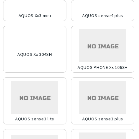
ライトカッパー
ミッドナイトグリーン
AQUOS Xx3 mini
AQUOS sense4 plus
ジェットブラック
ローズゴールド
スカイブルー
コーラル
パシフィックブルー
グラファイト
AQUOS Xx 304SH
AQUOS PHONE Xx 106SH
スペースグレイ
ホワイト
ブラック
シルバー
レッド
ゴールド
ブルー
イエロー
AQUOS sense3 lite
AQUOS sense3 plus
オレンジ
ピンク
グリーン
ブラウン