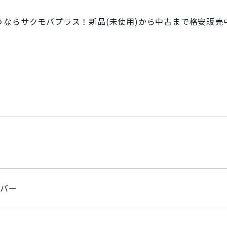
覧
SIMフリー/スマートフォン
Xを買うならサクモバプラス！新品(未使用)から中古まで格安販売
」
周辺機器
SoftBank(ソフトバンク)/スマ
wifi版
Ymobile(ワイモバ
ンド
iPhone12 Pro Max A2410
iPhone12 Pro A2406
iPhone12 
Pro Max A2218
iPhone11 Pro A2215
iPhone11 A2221
iPhon
2106
iPhoneX A1902
iPhone8 Plus A1898
iPhone8 A1906
Galaxy S21 5G
Galaxy A41
Galaxy S10
arrows
Google
ルバー