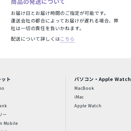
商品の発送について
お届け日とお届け時間のご指定が可能です。
運送会社の都合によってお届けが遅れる場合、弊
択した内容で
検索する
リセット
社は一切の責任を負いかねます。
配送について詳しくは
こちら
レット
パソコン・Apple Watch
mo
MacBook
iMac
ank
Apple Watch
フリー
n Mobile