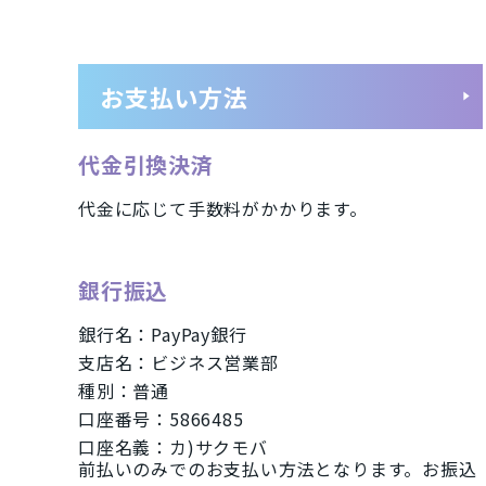
グレー
ご利用ガイド
ジェットブラック
お支払い方法
パシフィックブルー
代金引換決済
ブラック
代金に応じて手数料がかかります。
ブルー
グリーン
銀行振込
SIMカードサイズ
銀行名：PayPay銀行
支店名：ビジネス営業部
種別：普通
Dual SIM
eSIM
NanoSIM
口座番号：5866485
口座名義：カ)サクモバ
前払いのみでのお支払い方法となります。お振込