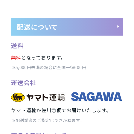
ラベンダーブルー
ライトカッパー
ローズゴールド
スカイブルー
配送について
グラファイト
スペースグレイ
送料
シルバー
レッド
無料
となっております。
イエロー
オレンジ
※5,000円未満の場合に全国一律600円
ブラウン
パープル
運送会社
価格
MicroSIM
標準SIM
ヤマト運輸か佐川急便でお届けいたします。
※配送業者のご指定はできかねます。
円
〜