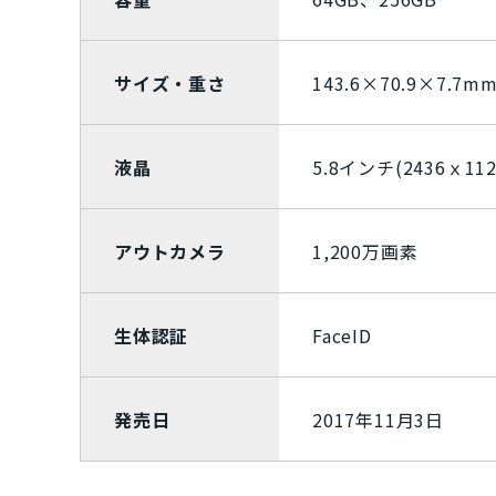
Dynabook
パナソニック
サイズ・重さ
143.6×70.9×7.7m
Rakuten
ZTE
Google
容量
液晶
5.8インチ(2436ｘ1
128GB
16GB
1TB
2
アウトカメラ
1,200万画素
4GB
512GB
64GB
8
商品カラー
生体認証
FaceID
パールホワイト
発売日
2017年11月3日
ウルトラマリン
コーラルパープル