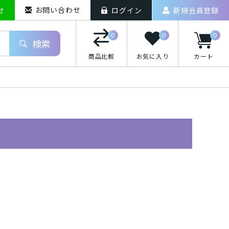
お問い合わせ
せ
ログイン
新規会員登録
0
0
0
検索
商品比較
お気に入り
カート
iPhoneXS Max
o(ドコモ)/スマートフォン
uten Mobile/スマートフォン