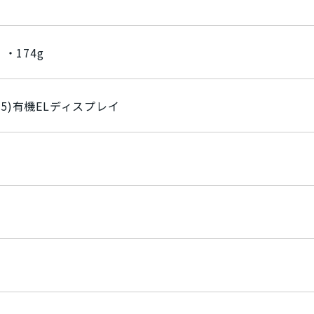
Wiko
任天堂
MAYA SYSTEM
Motorola
HTC
Blackview
m ・174g
富士通
SONY
ASUS
HUAWEI
OPPO
XIAOMI
SHA
状態ランク
125)有機ELディスプレイ
56GB
2TB
32GB
完全新品
新品同様
中古
GB
中古Cランク
ジャンク品
プラチナ
スペースブラック
Aloe
ティール
ミッドナイト
スターライト