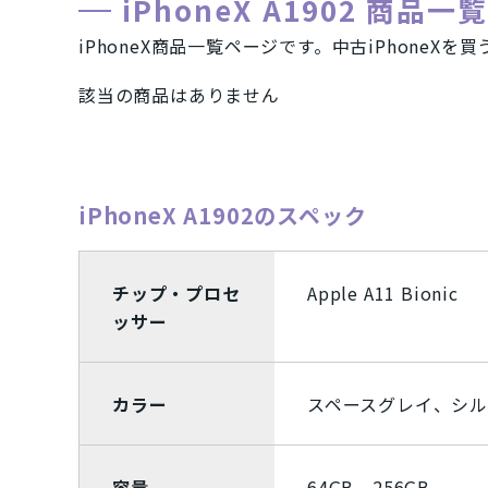
iPhoneX A1902 商品一
タブレット
パソコン
Mac
iPhoneX商品一覧ページです。中古iPhone
Apple Watch「アップルウオッチ
該当の商品はありません
商品シリーズ・ブラ
iPhoneX A1902のスペック
iPhone(アイフォン)スマートフォン
iPhoneSE2 A2296
iPhone11 
チップ・プロセ
Apple A11 Bionic
ッサー
iPhoneXS A2098
iPhoneXR A
iPhone7 A1779
Xperia Ace
カラー
スペースグレイ、シ
iMac
Mac
メーカー
容量
64GB、256GB