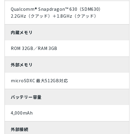
Qualcomm® Snapdragon™ 630（SDM630）
ライトカッパー
ミッドナイトグリーン
2.2GHz（クアッド）＋1.8GHz（クアッド）
ジェットブラック
ローズゴールド
内蔵メモリ
スカイブルー
コーラル
ROM 32GB／RAM 3GB
パシフィックブルー
グラファイト
外部メモリ
スペースグレイ
ホワイト
ブラック
シルバー
microSDXC 最大512GB対応
レッド
ゴールド
バッテリー容量
ブルー
イエロー
4,000mAh
オレンジ
ピンク
外部接続
グリーン
ブラウン