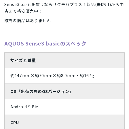
Apple Watch「アップルウオッチ」
周辺機器
Sense3 basicを買うならサクモバプラス！新品(未使用)から中
SIMフリー/スマートフォン
iPhone12 Pro A2406
iPhone12 A2402
Dynabook
パナソニック
Wiko
任天堂
容量
古まで格安販売中！
SoftBank(ソフトバンク)/スマートフォン
UQ/スマートフォン
iPhone12 mini A2398
iPhoneSE2 A2296
MAYA SYSTEM
Motorola
HTC
Blackview
Lenovo
該当の商品はありません
128GB
16GB
1TB
256GB
2TB
32GB
状態ランク
wifi版
Ymobile(ワイモバイル)/スマートフォン
iPhone11 Pro Max A2218
iPhone11 Pro A2215
京セラ
東芝
Rakuten
ZTE
Google
富士通
4GB
512GB
64GB
8GB
完全新品
新品同様
中古Aランク
中古Bランク
商品カラー
iPhone11 A2221
iPhoneXS Max A2102
iPhoneXS A2098
AQUOS Sense3 basicのスペック
SONY
ASUS
HUAWEI
OPPO
XIAOMI
SHARP
中古Cランク
ジャンク品
パールホワイト
プラチナ
SIMカードサイズ
iPhoneXR A2106
iPhoneX A1902
iPhone8 Plus A1898
Samsung
Apple
サイズと質量
Dual SIM
eSIM
NanoSIM
MicroSIM
標準SIM
スペースブラック
アークティックグレー
価格
iPhone8 A1906
iPhone7 Plus A1785
iPhone7 A1779
ウルトラマリン
Aloe
約147mm×約70mm×約8.9mm・約167g
Xperia Ace
Galaxy S21 5G
Galaxy A41
Galaxy S10
〜
arrows
Google Pixel 4
HUAWEI nova
iMac
Mac
円
円
ティール
ダークグリーン
OS「出荷の際のOSバージョン」
コーラルパープル
ミッドナイト
Android 9 Pie
スターライト
シエラブルー
CPU
グレー
ラベンダーブルー