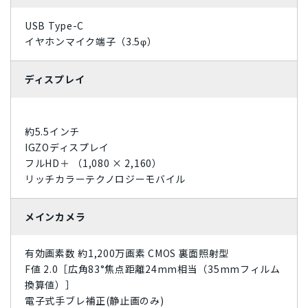
USB Type-C
パープル
イヤホンマイク端子（3.5φ）
ディスプレイ
約5.5インチ
IGZOディスプレイ
フルHD＋ （1,080 × 2,160）
リッチカラーテクノロジーモバイル
メインカメラ
有効画素数 約1,200万画素 CMOS 裏面照射型
F値 2.0［広角83°焦点距離24mm相当（35mmフィルム
換算値）］
電子式手ブレ補正(静止画のみ)