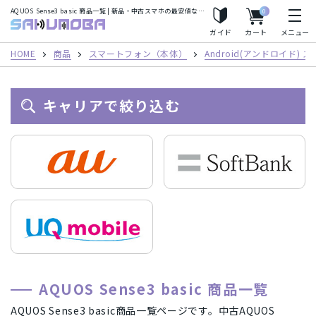
AQUOS Sense3 basic 商品一覧 | 新品・中古スマホの最安値ならサクモバプラス
0
人気の検索ワード
サクモバプラス
ガイド
カート
メニュー
iPhoneSE2
Apple Watch
iPhone8
iPhoneX
HOME
商品
スマートフォン（本体）
Android(アンドロイド)
iPhoneXS
iPhoneXS Max
キャリアで絞り込む
フリーワード
カテゴリー
スマートフォン（本体）
iPhone(アイフォン)スマートフォン
キャリア
Android(アンドロイド) スマートフォン
AirPods
au/スマートフォン
docomo(ドコモ)/スマートフォン
商品シリーズ・ブランド
AQUOS Sense3 basic 商品一覧
タブレット
パソコン
Mac
Mineo/スマートフォン
Rakuten Mobile/スマートフォン
iPhone(アイフォン)スマートフォン
iPhone12 Pro Max A2410
メーカー
AQUOS Sense3 basic商品一覧ページです。中古AQUOS