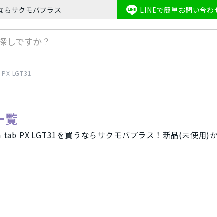
最安値ならサクモバプラス
LINEで簡単お問い合わ
honeSE2
Apple Watch
iPhone8
iPhoneX
iPhoneXS
b PX LGT31
品一覧
Qua tab PX LGT31を買うならサクモバプラス！新品(未
キャリア
one(アイフォン)スマートフォン
au/スマートフォン
docom
フォン
AirPods
Mineo/スマートフォン
Rak