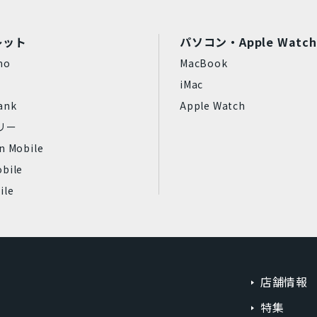
レット
パソコン・Apple Watch
択した内容で
検索する
リセット
mo
MacBook
iMac
ank
Apple Watch
フリー
n Mobile
bile
ile
店舗情報
特集