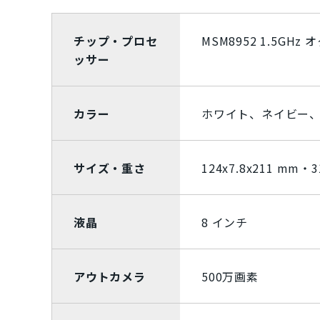
タブレット
パソコン
Mac
チップ・プロセ
MSM8952 1.5GHz
Apple Watch「アップルウオッチ
ッサー
カラー
ホワイト、ネイビー
商品シリーズ・ブラ
iPhone(アイフォン)スマートフォン
サイズ・重さ
124x7.8x211 mm・3
iPhoneSE2 A2296
iPhone11 
iPhoneXS A2098
iPhoneXR A
液晶
8 インチ
iPhone7 A1779
Xperia Ace
iMac
Mac
アウトカメラ
500万画素
メーカー