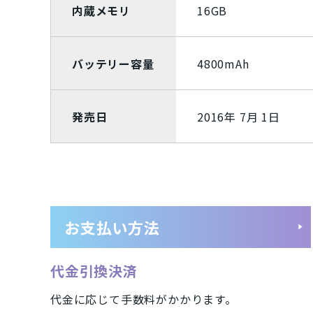
内蔵メモリ
16GB
Dynabook
パナソニック
Rakuten
ZTE
Google
バッテリー容量
4800mAh
容量
発売日
2016年 7月 1日
128GB
16GB
1TB
2
4GB
512GB
64GB
8
ご利用ガイド
商品カラー
お支払い方法
パールホワイト
ウルトラマリン
代金引換決済
代金に応じて手数料がかかります。
コーラルパープル