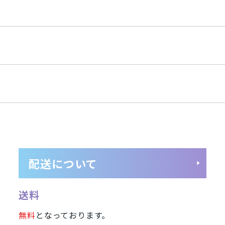
Wiko
任天堂
MAYA SYSTEM
Motorola
HTC
Blackview
富士通
SONY
ASUS
HUAWEI
OPPO
XIAOMI
SHA
状態ランク
56GB
2TB
32GB
完全新品
新品同様
中古
GB
中古Cランク
ジャンク品
配送について
プラチナ
スペースブラック
Aloe
ティール
送料
無料
となっております。
ミッドナイト
スターライト