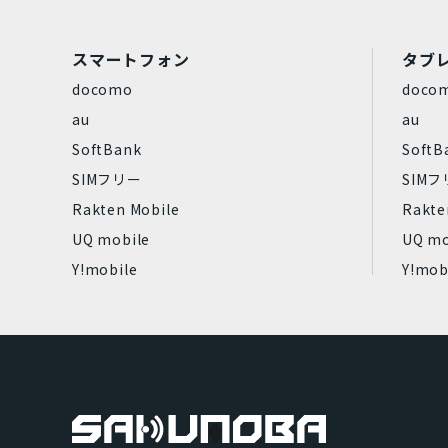
スマートフォン
タブ
選
docomo
doco
au
au
SoftBank
SoftB
SIMフリー
SIM
Rakten Mobile
Rakte
UQ mobile
UQ mo
Y!mobile
Y!mob