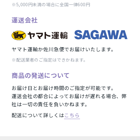
※5,000円未満の場合に全国一律600円
ラベンダーブルー
ライトカッパー
運送会社
ローズゴールド
スカイブルー
グラファイト
スペースグレイ
ヤマト運輸か佐川急便でお届けいたします。
シルバー
レッド
※配送業者のご指定はできかねます。
イエロー
オレンジ
商品の発送について
ブラウン
パープル
お届け日とお届け時間のご指定が可能です。
運送会社の都合によってお届けが遅れる場合、弊
価格
社は一切の責任を負いかねます。
MicroSIM
標準SIM
配送について詳しくは
こちら
円
〜