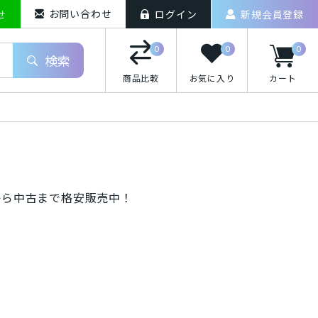
お問い合わせ
せ
ログイン
新規会員登録
0
0
0
検索
商品比較
お気に入り
カート
iPhoneXS Max
使用)から中古まで格安販売中！
o(ドコモ)/スマートフォン
uten Mobile/スマートフォン