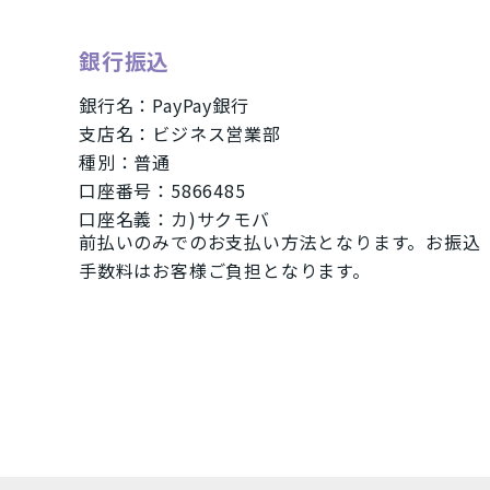
グレー
銀行振込
ジェットブラック
銀行名：PayPay銀行
パシフィックブルー
支店名：ビジネス営業部
種別：普通
ブラック
口座番号：5866485
口座名義：カ)サクモバ
ブルー
前払いのみでのお支払い方法となります。お振込
手数料はお客様ご負担となります。
グリーン
SIMカードサイズ
Dual SIM
eSIM
NanoSIM