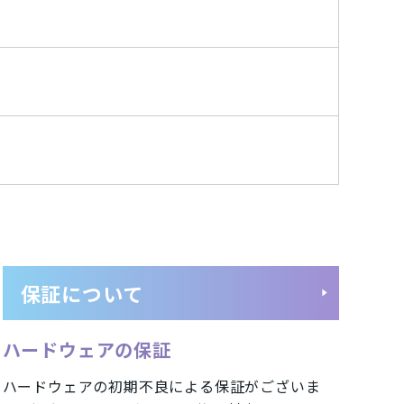
Lenovo
京セラ
東芝
RP
Samsung
Apple
Aランク
中古Bランク
保証について
アークティックグレー
ダークグリーン
ハードウェアの保証
ハードウェアの初期不良による保証がございま
シエラブルー