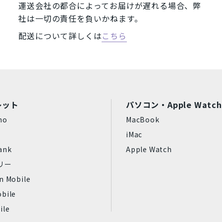
運送会社の都合によってお届けが遅れる場合、弊
社は一切の責任を負いかねます。
Wiko
任天堂
MAYA SYSTEM
Motorola
HTC
Blackview
配送について詳しくは
こちら
富士通
SONY
ASUS
HUAWEI
OPPO
XIAOMI
SHA
状態ランク
56GB
2TB
32GB
完全新品
新品同様
中古
レット
パソコン・Apple Watch
GB
中古Cランク
ジャンク品
mo
MacBook
iMac
ank
Apple Watch
フリー
プラチナ
スペースブラック
n Mobile
Aloe
ティール
bile
ile
ミッドナイト
スターライト