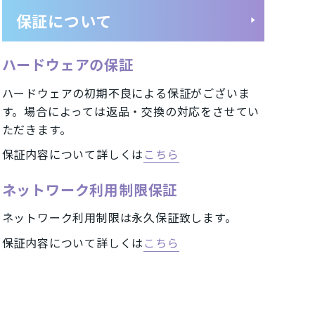
保証について
ートフォン
UQ/スマートフォン
ハードウェアの保証
イル)/スマートフォン
ハードウェアの初期不良による保証がございま
す。場合によっては返品・交換の対応をさせてい
ただきます。
保証内容について詳しくは
こちら
A2402
iPhone12 mini A2398
eXS Max A2102
ネットワーク利用制限保証
iPhone7 Plus A1785
ネットワーク利用制限は永久保証致します。
 Pixel 4
HUAWEI nova
保証内容について詳しくは
こちら