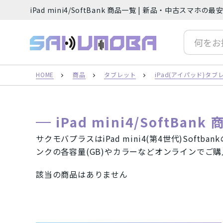
iPad mini4/SoftBank 商品一覧 | 新品・中古スマ
サクモバプラス
人気の検索ワード
iP
HOME
商品
タブレット
iPad(アイパッド)タブ
フリーワード
iPad mini4/SoftBank
サクモバプラスはiPad mini4(第4世代)Sof
ンクの各容量(GB)やカラーなどオンラインでご
カテゴリー
該当の商品はありません
スマートフォン（本体）
iPh
ご利用ガイド
Android(アンドロイド) スマート