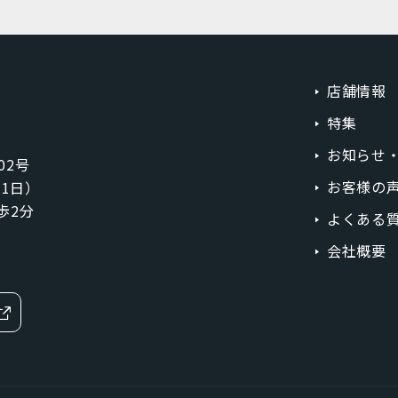
ラベンダーブルー
ライトカッパー
ローズゴールド
スカイブルー
店舗情報
グラファイト
スペースグレイ
特集
シルバー
レッド
お知らせ
02号
イエロー
オレンジ
お客様の
1月1日）
歩2分
よくある
ブラウン
パープル
会社概要
価格
MicroSIM
標準SIM
円
〜