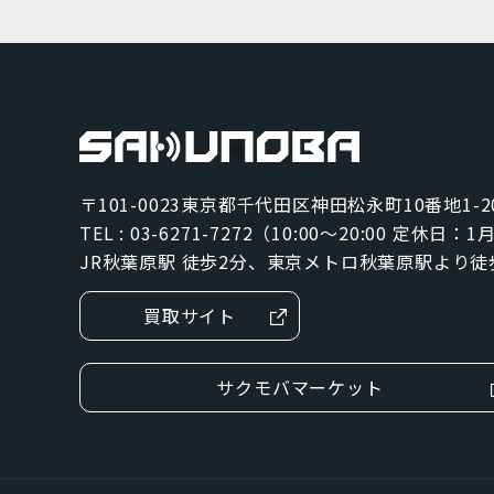
グレー
ジェットブラック
パシフィックブルー
ブラック
〒101-0023
東京都千代田区神田松永町10番地1-2
ブルー
TEL : 03-6271-7272（10:00～20:00 定休日：
JR秋葉原駅 徒歩2分、東京メトロ秋葉原駅より徒
グリーン
買取サイト
SIMカードサイズ
サクモバマーケット
Dual SIM
eSIM
NanoSIM