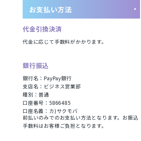
お支払い方法
タブレット
パソコン
Mac
Apple Watch「アップルウオッチ
代金引換決済
代金に応じて手数料がかかります。
商品シリーズ・ブラ
銀行振込
iPhone(アイフォン)スマートフォン
銀行名：PayPay銀行
iPhoneSE2 A2296
iPhone11 
支店名：ビジネス営業部
iPhoneXS A2098
iPhoneXR A
種別：普通
口座番号：5866485
iPhone7 A1779
Xperia Ace
口座名義：カ)サクモバ
前払いのみでのお支払い方法となります。お振込
iMac
Mac
手数料はお客様ご負担となります。
メーカー