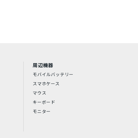
Lenovo
京セラ
東芝
RP
Samsung
Apple
Aランク
中古Bランク
周辺機器
モバイルバッテリー
スマホケース
マウス
キーボード
アークティックグレー
モニター
ダークグリーン
シエラブルー