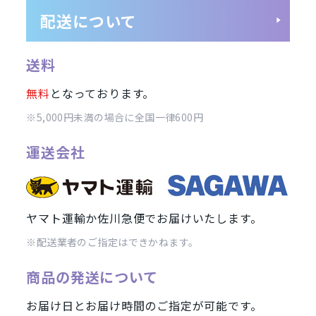
配送について
SIMフリー/スマートフォン
」
周辺機器
SoftBank(ソフトバンク)/スマ
送料
wifi版
Ymobile(ワイモバ
無料
となっております。
ンド
※5,000円未満の場合に全国一律600円
運送会社
iPhone12 Pro Max A2410
iPhone12 Pro A2406
iPhone12 
Pro Max A2218
iPhone11 Pro A2215
iPhone11 A2221
iPhon
2106
iPhoneX A1902
iPhone8 Plus A1898
iPhone8 A1906
ヤマト運輸か佐川急便でお届けいたします。
Galaxy S21 5G
Galaxy A41
Galaxy S10
arrows
Google
※配送業者のご指定はできかねます。
商品の発送について
お届け日とお届け時間のご指定が可能です。