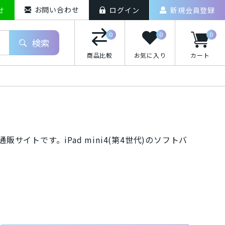
お問い合わせ
せ
ログイン
新規会員登録
0
0
0
検索
商品比較
お気に入り
カート
iPhoneXS Max
販サイトです。iPad mini4(第4世代)のソフトバ
o(ドコモ)/スマートフォン
uten Mobile/スマートフォン