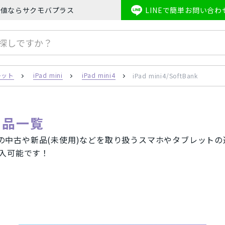
ホの最安値ならサクモバプラス
LINEで簡単お問い合わ
honeSE2
Apple Watch
iPhone8
iPhoneX
iPhoneXS
レット
iPad mini
iPad mini4
iPad mini4/SoftBank
 商品一覧
tbankの中古や新品(未使用)などを取り扱うスマホやタブレットの通
購入可能です！
キャリア
one(アイフォン)スマートフォン
au/スマートフォン
docom
フォン
AirPods
Mineo/スマートフォン
Rak