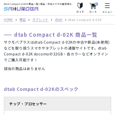
dtab Compact d-02K 商品一覧 | 新品・中古スマホの最安値ならサクモバプラス
0
人気の検索ワード
サクモバプラス
ガイド
カート
メニュー
iPhoneSE2
Apple Watch
iPhone8
iPhoneX
HOME
商品
タブレット
dtab
dtab Compact d-02K
iPhoneXS
iPhoneXS Max
dtab Compact d-02K 商品一覧
サクモバプラスはdtab Compact d-02Kの中古や新品(未使用)
フリーワード
などを取り扱うスマホやタブレットの通販サイトです。dtab
Compact d-02K docomoの32GB・各カラーなどオンライン
でご購入可能です！
該当の商品はありません
カテゴリー
スマートフォン（本体）
iPhone(アイフォン)スマートフォン
dtab Compact d-02Kのスペック
キャリア
Android(アンドロイド) スマートフォン
AirPods
au/スマートフォン
docomo(ドコモ)/スマートフォン
商品シリーズ・ブランド
チップ・プロセッサー
タブレット
パソコン
Mac
Mineo/スマートフォン
Rakuten Mobile/スマートフォン
iPhone(アイフォン)スマートフォン
iPhone12 Pro Max A2410
メーカー