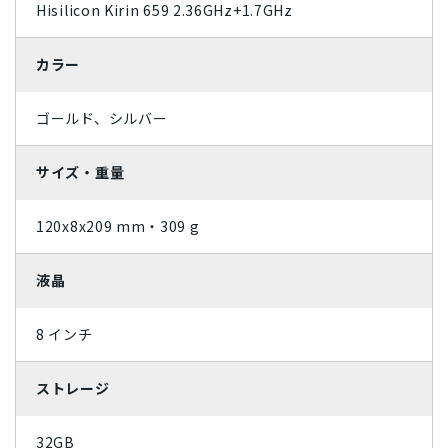
Hisilicon Kirin 659 2.36GHz+1.7GHz
Apple Watch「アップルウオッチ」
周辺機器
SIMフリー/スマートフォン
iPhone12 Pro A2406
iPhone12 A2402
Dynabook
パナソニック
Wiko
任天堂
容量
SoftBank(ソフトバンク)/スマートフォン
UQ/スマートフォン
iPhone12 mini A2398
iPhoneSE2 A2296
カラー
MAYA SYSTEM
Motorola
HTC
Blackview
Lenovo
128GB
16GB
1TB
256GB
2TB
32GB
状態ランク
wifi版
Ymobile(ワイモバイル)/スマートフォン
iPhone11 Pro Max A2218
iPhone11 Pro A2215
京セラ
東芝
Rakuten
ZTE
Google
富士通
4GB
512GB
64GB
8GB
ゴールド、シルバー
完全新品
新品同様
中古Aランク
中古Bランク
商品カラー
iPhone11 A2221
iPhoneXS Max A2102
iPhoneXS A2098
SONY
ASUS
HUAWEI
OPPO
XIAOMI
SHARP
中古Cランク
ジャンク品
パールホワイト
プラチナ
サイズ・重量
SIMカードサイズ
iPhoneXR A2106
iPhoneX A1902
iPhone8 Plus A1898
Samsung
Apple
Dual SIM
eSIM
NanoSIM
MicroSIM
標準SIM
スペースブラック
アークティックグレー
価格
iPhone8 A1906
iPhone7 Plus A1785
iPhone7 A1779
120x8x209 mm・309 g
ウルトラマリン
Aloe
Xperia Ace
Galaxy S21 5G
Galaxy A41
Galaxy S10
液晶
〜
arrows
Google Pixel 4
HUAWEI nova
iMac
Mac
円
円
ティール
ダークグリーン
8 インチ
コーラルパープル
ミッドナイト
ストレージ
スターライト
シエラブルー
グレー
ラベンダーブルー
32GB