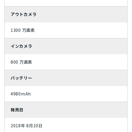
ライトカッパー
ミッドナイトグリーン
アウトカメラ
ジェットブラック
ローズゴールド
1300 万画素
スカイブルー
コーラル
インカメラ
パシフィックブルー
グラファイト
800 万画素
スペースグレイ
ホワイト
ブラック
シルバー
バッテリー
レッド
ゴールド
4980mAh
ブルー
イエロー
発売日
オレンジ
ピンク
2018年 8月10日
グリーン
ブラウン