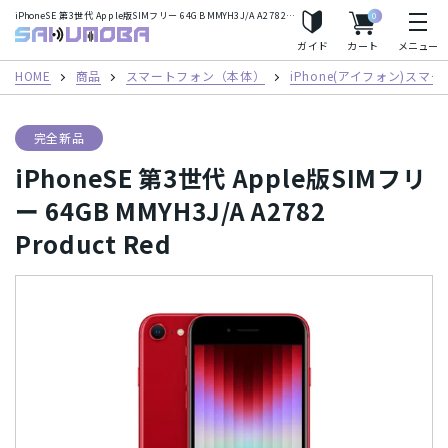
iPhoneSE 第3世代 Apple版SIMフリー 64GB MMYH3J/A A2782 Product Red | 中古スマートフォン格安販売のサクモバプラス
0
人気の検索ワード
サクモバプラス
ガイド
カート
メニュー
iPhoneSE2
Apple Watch
iPhone8
iPhoneX
HOME
商品
スマートフォン（本体）
iPhone(アイフォン)スマ
iPhoneXS
iPhoneXS Max
完全新品
iPhoneSE 第3世代 Apple版SIMフリ
フリーワード
ー 64GB MMYH3J/A A2782
Product Red
カテゴリー
スマートフォン（本体）
iPhone(アイフォン)スマートフォン
キャリア
Android(アンドロイド) スマートフォン
AirPods
au/スマートフォン
docomo(ドコモ)/スマートフォン
商品シリーズ・ブランド
タブレット
パソコン
Mac
Mineo/スマートフォン
Rakuten Mobile/スマートフォン
iPhone(アイフォン)スマートフォン
iPhone12 Pro Max A2410
メーカー