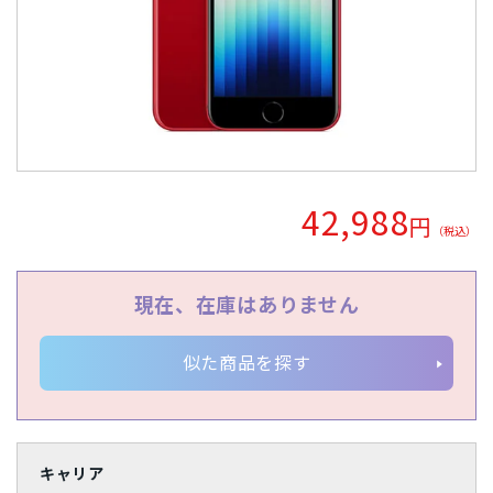
Apple Watch「アップルウオッチ」
周辺機器
SIMフリー/スマートフォン
iPhone12 Pro A2406
iPhone12 A2402
Dynabook
パナソニック
Wiko
任天堂
容量
SoftBank(ソフトバンク)/スマートフォン
UQ/スマートフォン
iPhone12 mini A2398
iPhoneSE2 A2296
MAYA SYSTEM
Motorola
HTC
Blackview
Lenovo
128GB
16GB
1TB
256GB
2TB
32GB
状態ランク
wifi版
Ymobile(ワイモバイル)/スマートフォン
iPhone11 Pro Max A2218
iPhone11 Pro A2215
京セラ
東芝
Rakuten
ZTE
Google
富士通
4GB
512GB
64GB
8GB
完全新品
新品同様
中古Aランク
中古Bランク
商品カラー
iPhone11 A2221
iPhoneXS Max A2102
iPhoneXS A2098
SONY
ASUS
HUAWEI
OPPO
XIAOMI
SHARP
中古Cランク
ジャンク品
パールホワイト
プラチナ
SIMカードサイズ
iPhoneXR A2106
iPhoneX A1902
iPhone8 Plus A1898
42,988
Samsung
Apple
円
（税込）
Dual SIM
eSIM
NanoSIM
MicroSIM
標準SIM
スペースブラック
アークティックグレー
価格
iPhone8 A1906
iPhone7 Plus A1785
iPhone7 A1779
ウルトラマリン
Aloe
Xperia Ace
Galaxy S21 5G
Galaxy A41
Galaxy S10
現在、在庫はありません
〜
arrows
Google Pixel 4
HUAWEI nova
iMac
Mac
円
円
ティール
ダークグリーン
似た商品を探す
コーラルパープル
ミッドナイト
スターライト
シエラブルー
キャリア
グレー
ラベンダーブルー