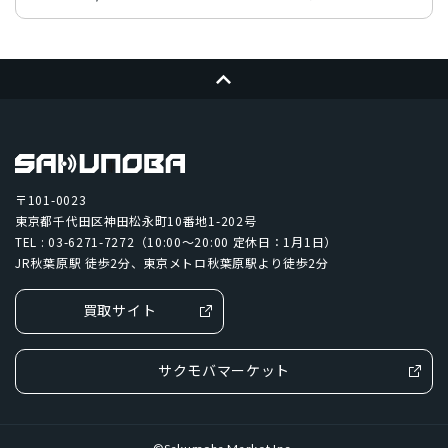
チップ・プロセッサー
ページトップへ
A15 Bionicチップ 2つの高性能コアと4つの高効率コア
を搭載した6コアCPU 4コアGPU 16コアNeural Engine
カラー
〒101-0023
東京都千代田区神田松永町10番地1-202号
TEL : 03-6271-7272（10:00～20:00 定休日：1月1日）
RED、スターライト、ミッドナイト
JR秋葉原駅 徒歩2分、東京メトロ秋葉原駅より徒歩2分
容量
買取サイト
64GB、128GB、256GB
サクモバマーケット
サイズ・重さ
検索する
リセット