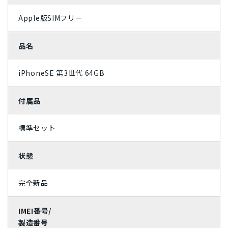
Apple版SIMフリー
ライトカッパー
ミッドナイトグリーン
ジェットブラック
ローズゴールド
品名
スカイブルー
コーラル
iPhoneSE 第3世代 64GB
パシフィックブルー
グラファイト
付属品
スペースグレイ
ホワイト
標準セット
ブラック
シルバー
状態
レッド
ゴールド
ブルー
イエロー
完全新品
オレンジ
ピンク
IMEI番号/
製造番号
グリーン
ブラウン