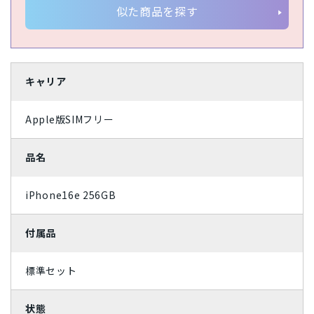
似た商品を探す
ライトカッパー
ミッドナイトグリーン
ジェットブラック
ローズゴールド
キャリア
スカイブルー
コーラル
Apple版SIMフリー
パシフィックブルー
グラファイト
スペースグレイ
ホワイト
品名
ブラック
シルバー
iPhone16e 256GB
レッド
ゴールド
付属品
ブルー
イエロー
標準セット
オレンジ
ピンク
状態
グリーン
ブラウン