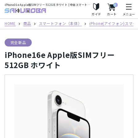
iPhone16e Apple版SIMフリー 512GB ホワイト | 中古スマートフォン格安販売のサクモバプラス
0
人気の検索ワード
サクモバプラス
ガイド
カート
メニュー
iPhoneSE2
Apple Watch
iPhone8
iPhoneX
HOME
商品
スマートフォン（本体）
iPhone(アイフォン)スマ
iPhoneXS
iPhoneXS Max
完全新品
iPhone16e Apple版SIMフリー
フリーワード
512GB ホワイト
カテゴリー
スマートフォン（本体）
iPhone(アイフォン)スマートフォン
キャリア
Android(アンドロイド) スマートフォン
AirPods
au/スマートフォン
docomo(ドコモ)/スマートフォン
商品シリーズ・ブランド
タブレット
パソコン
Mac
Mineo/スマートフォン
Rakuten Mobile/スマートフォン
iPhone(アイフォン)スマートフォン
iPhone12 Pro Max A2410
メーカー