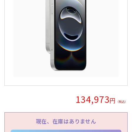
Apple Watch「アップルウオッチ」
周辺機器
SIMフリー/スマートフォン
iPhone12 Pro A2406
iPhone12 A2402
Dynabook
パナソニック
Wiko
任天堂
容量
SoftBank(ソフトバンク)/スマートフォン
UQ/スマートフォン
iPhone12 mini A2398
iPhoneSE2 A2296
MAYA SYSTEM
Motorola
HTC
Blackview
Lenovo
128GB
16GB
1TB
256GB
2TB
32GB
状態ランク
wifi版
Ymobile(ワイモバイル)/スマートフォン
iPhone11 Pro Max A2218
iPhone11 Pro A2215
京セラ
東芝
Rakuten
ZTE
Google
富士通
4GB
512GB
64GB
8GB
完全新品
新品同様
中古Aランク
中古Bランク
商品カラー
iPhone11 A2221
iPhoneXS Max A2102
iPhoneXS A2098
SONY
ASUS
HUAWEI
OPPO
XIAOMI
SHARP
中古Cランク
ジャンク品
パールホワイト
プラチナ
SIMカードサイズ
iPhoneXR A2106
iPhoneX A1902
iPhone8 Plus A1898
Samsung
Apple
Dual SIM
eSIM
NanoSIM
MicroSIM
標準SIM
スペースブラック
アークティックグレー
価格
iPhone8 A1906
iPhone7 Plus A1785
iPhone7 A1779
ウルトラマリン
Aloe
Xperia Ace
Galaxy S21 5G
Galaxy A41
Galaxy S10
〜
arrows
Google Pixel 4
HUAWEI nova
iMac
Mac
円
円
ティール
ダークグリーン
134,973
円
（税込）
コーラルパープル
ミッドナイト
スターライト
シエラブルー
現在、在庫はありません
グレー
ラベンダーブルー