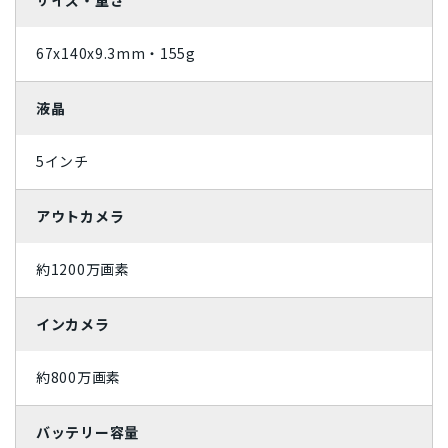
ライトカッパー
ミッドナイトグリーン
67x140x9.3mm・155g
ジェットブラック
ローズゴールド
液晶
スカイブルー
コーラル
5インチ
パシフィックブルー
グラファイト
アウトカメラ
スペースグレイ
ホワイト
ブラック
シルバー
約1200万画素
レッド
ゴールド
インカメラ
ブルー
イエロー
約800万画素
オレンジ
ピンク
バッテリー容量
グリーン
ブラウン