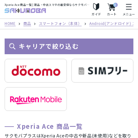
Xperia Ace 商品一覧 | 新品・中古スマホの最安値ならサクモバプラス
0
人気の検索ワード
サクモバプラス
ガイド
カート
メニュー
iPhoneSE2
Apple Watch
iPhone8
iPhoneX
HOME
商品
スマートフォン（本体）
Android(アンドロイド)
iPhoneXS
iPhoneXS Max
キャリアで絞り込む
フリーワード
カテゴリー
スマートフォン（本体）
iPhone(アイフォン)スマートフォン
キャリア
Android(アンドロイド) スマートフォン
AirPods
au/スマートフォン
docomo(ドコモ)/スマートフォン
商品シリーズ・ブランド
Xperia Ace 商品一覧
タブレット
パソコン
Mac
Mineo/スマートフォン
Rakuten Mobile/スマートフォン
iPhone(アイフォン)スマートフォン
iPhone12 Pro Max A2410
メーカー
サクモバプラスはXperia Aceの中古や新品(未使用)などを取り