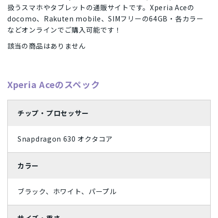
Apple Watch「アップルウオッチ」
周辺機器
扱うスマホやタブレットの通販サイトです。Xperia Aceの
SIMフリー/スマートフォン
iPhone12 Pro A2406
iPhone12 A2402
Dynabook
パナソニック
Wiko
任天堂
容量
docomo、Rakuten mobile、SIMフリーの64GB・各カラー
SoftBank(ソフトバンク)/スマートフォン
UQ/スマートフォン
などオンラインでご購入可能です！
iPhone12 mini A2398
iPhoneSE2 A2296
MAYA SYSTEM
Motorola
HTC
Blackview
Lenovo
128GB
16GB
1TB
256GB
2TB
32GB
状態ランク
該当の商品はありません
wifi版
Ymobile(ワイモバイル)/スマートフォン
iPhone11 Pro Max A2218
iPhone11 Pro A2215
京セラ
東芝
Rakuten
ZTE
Google
富士通
4GB
512GB
64GB
8GB
完全新品
新品同様
中古Aランク
中古Bランク
商品カラー
iPhone11 A2221
iPhoneXS Max A2102
iPhoneXS A2098
SONY
ASUS
HUAWEI
OPPO
XIAOMI
SHARP
中古Cランク
ジャンク品
パールホワイト
プラチナ
Xperia Aceのスペック
SIMカードサイズ
iPhoneXR A2106
iPhoneX A1902
iPhone8 Plus A1898
Samsung
Apple
Dual SIM
eSIM
NanoSIM
MicroSIM
標準SIM
スペースブラック
アークティックグレー
価格
iPhone8 A1906
iPhone7 Plus A1785
iPhone7 A1779
チップ・プロセッサー
ウルトラマリン
Aloe
Xperia Ace
Galaxy S21 5G
Galaxy A41
Galaxy S10
Snapdragon 630 オクタコア
〜
arrows
Google Pixel 4
HUAWEI nova
iMac
Mac
円
円
ティール
ダークグリーン
カラー
コーラルパープル
ミッドナイト
ブラック、ホワイト、パープル
スターライト
シエラブルー
グレー
ラベンダーブルー
サイズ・重さ