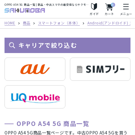
OPPO A54 5G 商品一覧 | 新品・中古スマホの最安値ならサクモバプラス
0
人気の検索ワード
サクモバプラス
ガイド
カート
メニュー
iPhoneSE2
Apple Watch
iPhone8
iPhoneX
HOME
商品
スマートフォン（本体）
Android(アンドロイド)
iPhoneXS
iPhoneXS Max
キャリアで絞り込む
フリーワード
カテゴリー
スマートフォン（本体）
iPhone(アイフォン)スマートフォン
キャリア
Android(アンドロイド) スマートフォン
AirPods
au/スマートフォン
docomo(ドコモ)/スマートフォン
商品シリーズ・ブランド
OPPO A54 5G 商品一覧
タブレット
パソコン
Mac
Mineo/スマートフォン
Rakuten Mobile/スマートフォン
iPhone(アイフォン)スマートフォン
iPhone12 Pro Max A2410
メーカー
OPPO A54 5G商品一覧ページです。中古OPPO A54 5Gを買う