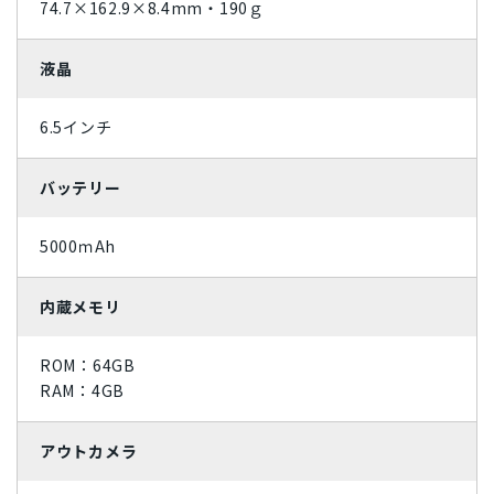
74.7×162.9×8.4mm・190ｇ
ライトカッパー
ミッドナイトグリーン
液晶
ジェットブラック
ローズゴールド
6.5インチ
スカイブルー
コーラル
バッテリー
パシフィックブルー
グラファイト
スペースグレイ
ホワイト
5000ｍAh
ブラック
シルバー
内蔵メモリ
レッド
ゴールド
ROM：64GB
ブルー
イエロー
RAM：4GB
オレンジ
ピンク
アウトカメラ
グリーン
ブラウン