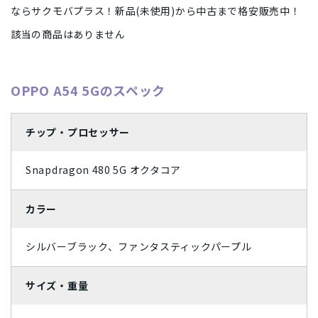
Apple Watch「アップルウオッチ」
周辺機器
ならサクモバプラス！新品(未使用)から中古まで格安販売中！
SIMフリー/スマートフォン
iPhone12 Pro A2406
iPhone12 A2402
Dynabook
パナソニック
Wiko
任天堂
容量
該当の商品はありません
SoftBank(ソフトバンク)/スマートフォン
UQ/スマートフォン
iPhone12 mini A2398
iPhoneSE2 A2296
MAYA SYSTEM
Motorola
HTC
Blackview
Lenovo
128GB
16GB
1TB
256GB
2TB
32GB
状態ランク
wifi版
Ymobile(ワイモバイル)/スマートフォン
iPhone11 Pro Max A2218
iPhone11 Pro A2215
京セラ
東芝
Rakuten
ZTE
Google
富士通
4GB
512GB
64GB
8GB
完全新品
新品同様
中古Aランク
中古Bランク
OPPO A54 5Gのスペック
商品カラー
iPhone11 A2221
iPhoneXS Max A2102
iPhoneXS A2098
SONY
ASUS
HUAWEI
OPPO
XIAOMI
SHARP
中古Cランク
ジャンク品
パールホワイト
プラチナ
SIMカードサイズ
iPhoneXR A2106
iPhoneX A1902
iPhone8 Plus A1898
チップ・プロセッサー
Samsung
Apple
Dual SIM
eSIM
NanoSIM
MicroSIM
標準SIM
スペースブラック
アークティックグレー
価格
iPhone8 A1906
iPhone7 Plus A1785
iPhone7 A1779
Snapdragon 480 5G オクタコア
ウルトラマリン
Aloe
Xperia Ace
Galaxy S21 5G
Galaxy A41
Galaxy S10
カラー
〜
arrows
Google Pixel 4
HUAWEI nova
iMac
Mac
円
円
ティール
ダークグリーン
シルバーブラック、ファンタスティックパープル
コーラルパープル
ミッドナイト
スターライト
シエラブルー
サイズ・重量
グレー
ラベンダーブルー