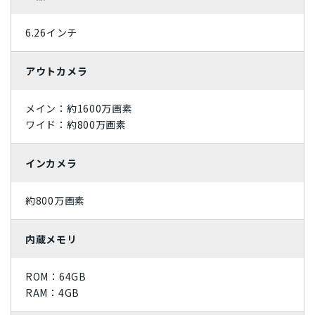
ライトカッパー
ミッドナイトグリーン
6.26インチ
ジェットブラック
ローズゴールド
アウトカメラ
スカイブルー
コーラル
メイン：約1600万画素
パシフィックブルー
グラファイト
ワイド：約800万画素
スペースグレイ
ホワイト
インカメラ
ブラック
シルバー
約800万画素
レッド
ゴールド
内蔵メモリ
ブルー
イエロー
ROM：64GB
オレンジ
ピンク
RAM：4GB
グリーン
ブラウン