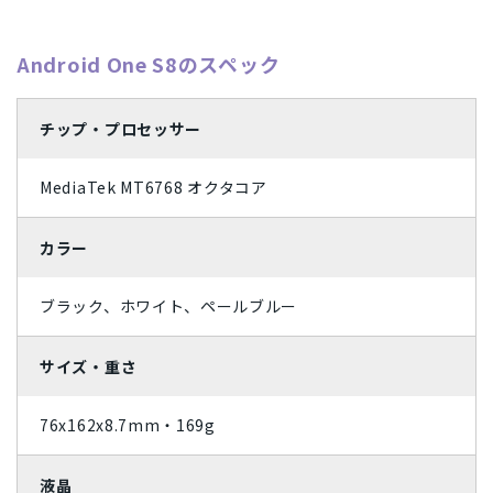
Apple Watch「アップルウオッチ」
周辺機器
SIMフリー/スマートフォン
iPhone12 Pro A2406
iPhone12 A2402
Dynabook
パナソニック
Wiko
任天堂
容量
Android One S8のスペック
SoftBank(ソフトバンク)/スマートフォン
UQ/スマートフォン
iPhone12 mini A2398
iPhoneSE2 A2296
MAYA SYSTEM
Motorola
HTC
Blackview
Lenovo
128GB
16GB
1TB
256GB
2TB
32GB
状態ランク
wifi版
Ymobile(ワイモバイル)/スマートフォン
iPhone11 Pro Max A2218
iPhone11 Pro A2215
京セラ
東芝
Rakuten
ZTE
Google
富士通
4GB
512GB
64GB
8GB
チップ・プロセッサー
完全新品
新品同様
中古Aランク
中古Bランク
商品カラー
iPhone11 A2221
iPhoneXS Max A2102
iPhoneXS A2098
SONY
ASUS
HUAWEI
OPPO
XIAOMI
SHARP
中古Cランク
ジャンク品
パールホワイト
プラチナ
MediaTek MT6768 オクタコア
SIMカードサイズ
iPhoneXR A2106
iPhoneX A1902
iPhone8 Plus A1898
Samsung
Apple
Dual SIM
eSIM
NanoSIM
MicroSIM
標準SIM
スペースブラック
アークティックグレー
価格
iPhone8 A1906
iPhone7 Plus A1785
iPhone7 A1779
カラー
ウルトラマリン
Aloe
Xperia Ace
Galaxy S21 5G
Galaxy A41
Galaxy S10
ブラック、ホワイト、ペールブルー
〜
arrows
Google Pixel 4
HUAWEI nova
iMac
Mac
円
円
ティール
ダークグリーン
サイズ・重さ
コーラルパープル
ミッドナイト
76x162x8.7mm・169g
スターライト
シエラブルー
グレー
ラベンダーブルー
液晶