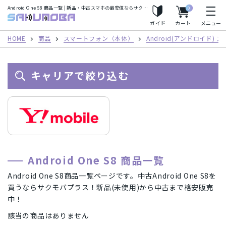
Android One S8 商品一覧 | 新品・中古スマホの最安値ならサクモバプラス
0
人気の検索ワード
サクモバプラス
ガイド
カート
メニュー
iPhoneSE2
Apple Watch
iPhone8
iPhoneX
HOME
商品
スマートフォン（本体）
Android(アンドロイド)
iPhoneXS
iPhoneXS Max
キャリアで絞り込む
フリーワード
カテゴリー
Android One S8 商品一覧
スマートフォン（本体）
iPhone(アイフォン)スマートフォン
キャリア
Android One S8商品一覧ページです。中古Android One S8を
買うならサクモバプラス！新品(未使用)から中古まで格安販売
Android(アンドロイド) スマートフォン
AirPods
au/スマートフォン
docomo(ドコモ)/スマートフォン
商品シリーズ・ブランド
中！
タブレット
パソコン
Mac
Mineo/スマートフォン
Rakuten Mobile/スマートフォン
該当の商品はありません
iPhone(アイフォン)スマートフォン
iPhone12 Pro Max A2410
メーカー