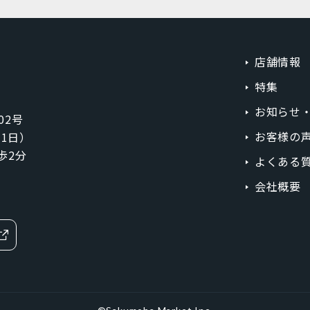
ラベンダーブルー
ライトカッパー
ローズゴールド
スカイブルー
店舗情報
グラファイト
スペースグレイ
特集
シルバー
レッド
お知らせ
02号
お客様の
1月1日）
イエロー
オレンジ
歩2分
よくある
ブラウン
パープル
会社概要
価格
MicroSIM
標準SIM
円
〜