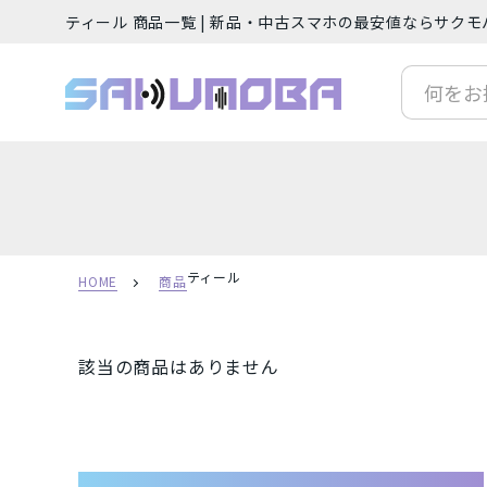
ティール 商品一覧 | 新品・中古スマホの最安値ならサク
サクモバプラス
人気の検索ワード
iP
フリーワード
ティール
HOME
商品
該当の商品はありません
カテゴリー
スマートフォン（本体）
iPh
ご利用ガイド
Android(アンドロイド) スマート