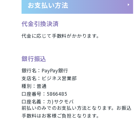
お支払い方法
タブレット
パソコン
Mac
Apple Watch「アップルウオッチ
代金引換決済
代金に応じて手数料がかかります。
商品シリーズ・ブラ
銀行振込
iPhone(アイフォン)スマートフォン
銀行名：PayPay銀行
iPhoneSE2 A2296
iPhone11 
支店名：ビジネス営業部
種別：普通
iPhoneXS A2098
iPhoneXR A
口座番号：5866485
口座名義：カ)サクモバ
iPhone7 A1779
Xperia Ace
前払いのみでのお支払い方法となります。お振込
iMac
Mac
手数料はお客様ご負担となります。
メーカー