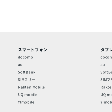
Dynabook
パナソニック
Rakuten
ZTE
Google
容量
128GB
16GB
1TB
2
スマートフォン
タブ
4GB
512GB
64GB
8
docomo
doco
au
au
商品カラー
SoftBank
SoftB
SIMフリー
SIM
パールホワイト
Rakten Mobile
Rakte
UQ mobile
UQ mo
ウルトラマリン
Y!mobile
Y!mob
コーラルパープル