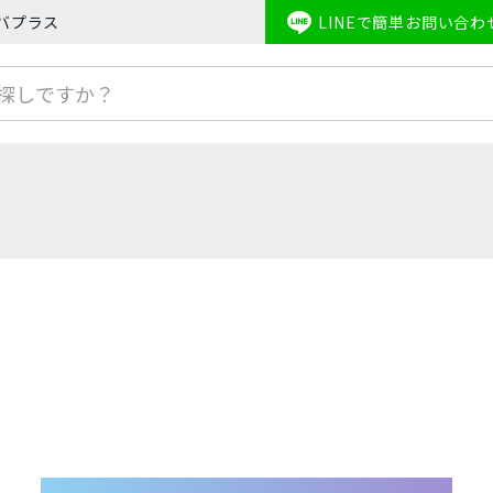
モバプラス
LINEで簡単お問い合わ
honeSE2
Apple Watch
iPhone8
iPhoneX
iPhoneXS
キャリア
one(アイフォン)スマートフォン
au/スマートフォン
docom
フォン
AirPods
Mineo/スマートフォン
Rak