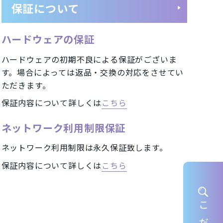
保証について
ートフォン
UQ/スマートフォン
ハードウェアの保証
イル)/スマートフォン
ハードウェアの初期不良による保証がございま
す。場合によっては返品・交換の対応をさせてい
ただきます。
保証内容について詳しくは
こちら
A2402
iPhone12 mini A2398
ネットワーク利用制限保証
eXS Max A2102
ネットワーク利用制限は永久保証致します。
iPhone7 Plus A1785
保証内容について詳しくは
こちら
 Pixel 4
HUAWEI nova