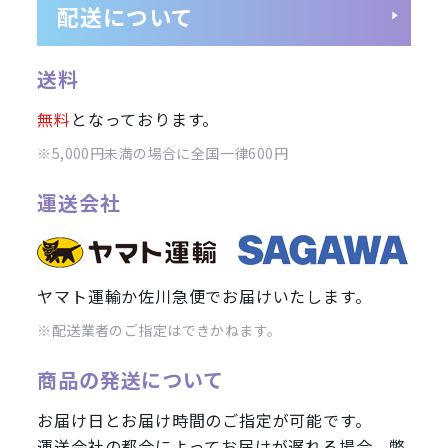
配送について
SIMフリー/スマートフォン
」
周辺機器
SoftBank(ソフトバンク)/スマ
送料
wifi版
Ymobile(ワイモバ
無料
となっております。
※5,000円未満の場合に全国一律600円
ンド
運送会社
iPhone12 Pro Max A2410
iPhone12 Pro A2406
iPhone12 
Pro Max A2218
iPhone11 Pro A2215
iPhone11 A2221
iPhon
ヤマト運輸か佐川急便でお届けいたします。
2106
iPhoneX A1902
iPhone8 Plus A1898
iPhone8 A1906
※配送業者のご指定はできかねます。
Galaxy S21 5G
Galaxy A41
Galaxy S10
arrows
Google
商品の発送について
お届け日とお届け時間のご指定が可能です。
運送会社の都合によってお届けが遅れる場合、弊