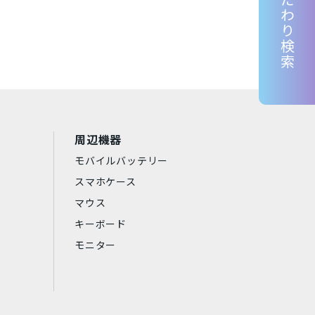
こだわり検索
Lenovo
京セラ
東芝
RP
Samsung
Apple
Aランク
中古Bランク
周辺機器
モバイルバッテリー
スマホケース
マウス
キーボード
アークティックグレー
モニター
ダークグリーン
シエラブルー