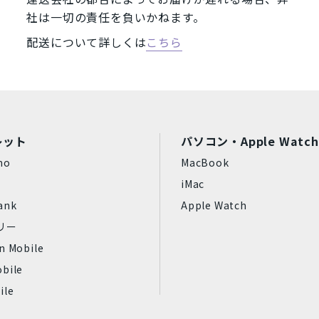
社は一切の責任を負いかねます。
Wiko
任天堂
MAYA SYSTEM
Motorola
HTC
Blackview
配送について詳しくは
こちら
富士通
SONY
ASUS
HUAWEI
OPPO
XIAOMI
SHA
状態ランク
56GB
2TB
32GB
完全新品
新品同様
中古
レット
パソコン・Apple Watch
GB
中古Cランク
ジャンク品
mo
MacBook
iMac
ank
Apple Watch
フリー
プラチナ
スペースブラック
n Mobile
bile
Aloe
ティール
ile
ミッドナイト
スターライト