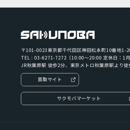
グレー
ジェットブラック
パシフィックブルー
ブラック
〒101-0023
東京都千代田区神田松永町10番地1-2
TEL : 03-6271-7272（10:00～20:00 定休日：
ブルー
JR秋葉原駅 徒歩2分、東京メトロ秋葉原駅より徒
グリーン
買取サイト
SIMカードサイズ
サクモバマーケット
Dual SIM
eSIM
NanoSIM