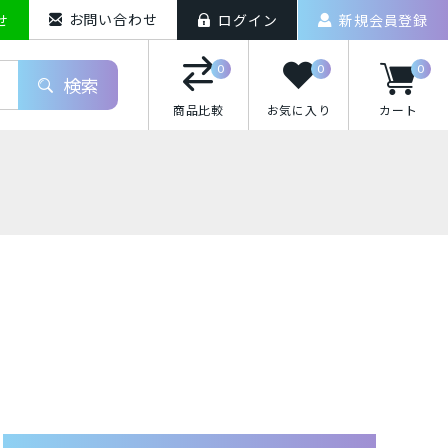
お問い合わせ
せ
ログイン
新規会員登録
0
0
0
検索
商品比較
お気に入り
カート
iPhoneXS Max
o(ドコモ)/スマートフォン
uten Mobile/スマートフォン